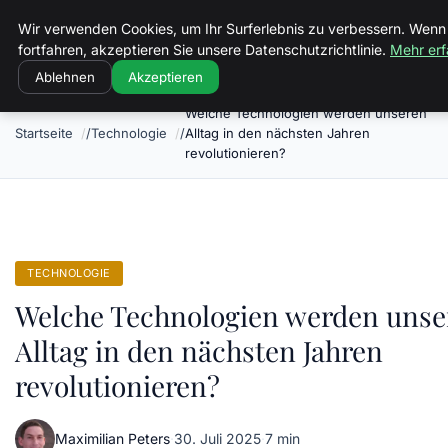
Luther In Bs
Wir verwenden Cookies, um Ihr Surferlebnis zu verbessern. Wenn
fortfahren, akzeptieren Sie unsere Datenschutzrichtlinie.
Mehr erf
Ablehnen
Akzeptieren
Welche Technologien werden unseren
Startseite
Technologie
Alltag in den nächsten Jahren
revolutionieren?
TECHNOLOGIE
Welche Technologien werden unse
Alltag in den nächsten Jahren
revolutionieren?
Maximilian Peters
·
30. Juli 2025
·
7 min