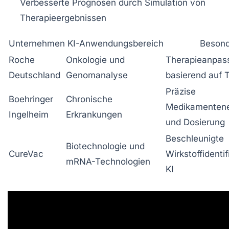
Verbesserte Prognosen durch Simulation von
Therapieergebnissen
Unternehmen
KI-Anwendungsbereich
Besond
Roche
Onkologie und
Therapieanpas
Deutschland
Genomanalyse
basierend auf 
Präzise
Boehringer
Chronische
Medikamentene
Ingelheim
Erkrankungen
und Dosierung
Beschleunigte
Biotechnologie und
CureVac
Wirkstoffidentif
mRNA-Technologien
KI