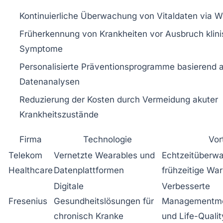
Kontinuierliche Überwachung von Vitaldaten via W
Früherkennung von Krankheiten vor Ausbruch klini
Symptome
Personalisierte Präventionsprogramme basierend 
Datenanalysen
Reduzierung der Kosten durch Vermeidung akuter
Krankheitszustände
Firma
Technologie
Vor
Telekom
Vernetzte Wearables und
Echtzeitüberw
Healthcare
Datenplattformen
frühzeitige Wa
Digitale
Verbesserte
Fresenius
Gesundheitslösungen für
Managementmö
chronisch Kranke
und Life-Qualit