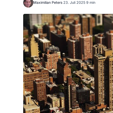
Maximilian Peters
·
23. Juli 2025
·
9 min