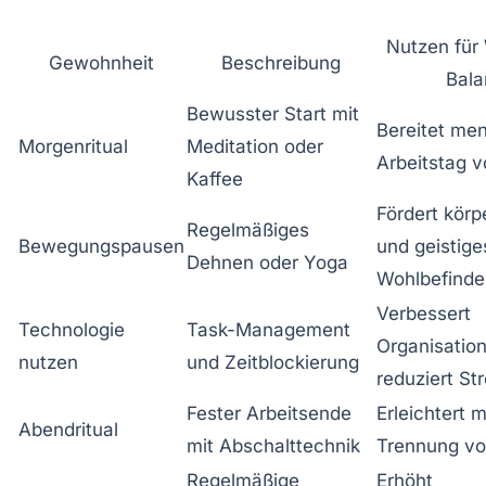
Nutzen für 
Gewohnheit
Beschreibung
Bal
Bewusster Start mit
Bereitet men
Morgenritual
Meditation oder
Arbeitstag v
Kaffee
Fördert körp
Regelmäßiges
Bewegungspausen
und geistige
Dehnen oder Yoga
Wohlbefinde
Verbessert
Technologie
Task-Management
Organisatio
nutzen
und Zeitblockierung
reduziert St
Fester Arbeitsende
Erleichtert 
Abendritual
mit Abschalttechnik
Trennung vo
Regelmäßige
Erhöht