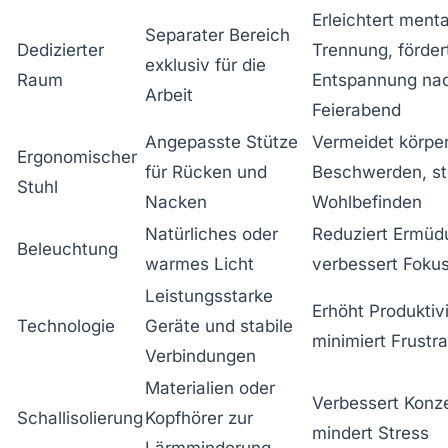
Erleichtert menta
Separater Bereich
Dedizierter
Trennung, förder
exklusiv für die
Raum
Entspannung na
Arbeit
Feierabend
Angepasste Stütze
Vermeidet körper
Ergonomischer
für Rücken und
Beschwerden, st
Stuhl
Nacken
Wohlbefinden
Natürliches oder
Reduziert Ermüd
Beleuchtung
warmes Licht
verbessert Foku
Leistungsstarke
Erhöht Produktivi
Technologie
Geräte und stabile
minimiert Frustra
Verbindungen
Materialien oder
Verbessert Konze
Schallisolierung
Kopfhörer zur
mindert Stress