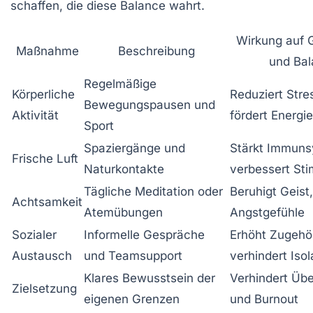
schaffen, die diese Balance wahrt.
Wirkung auf 
Maßnahme
Beschreibung
und Ba
Regelmäßige
Körperliche
Reduziert Stre
Bewegungspausen und
Aktivität
fördert Energie
Sport
Spaziergänge und
Stärkt Immuns
Frische Luft
Naturkontakte
verbessert St
Tägliche Meditation oder
Beruhigt Geist
Achtsamkeit
Atemübungen
Angstgefühle
Sozialer
Informelle Gespräche
Erhöht Zugehör
Austausch
und Teamsupport
verhindert Isol
Klares Bewusstsein der
Verhindert Üb
Zielsetzung
eigenen Grenzen
und Burnout