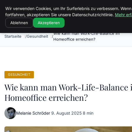
Luther In Bs
Wir verwenden Cookies, um Ihr Surferlebnis zu verbessern. Wenn
fortfahren, akzeptieren Sie unsere Datenschutzrichtlinie.
Mehr erf
Ablehnen
Akzeptieren
Wie kann man Work-Life-Balance im
Startseite
Gesundheit
Homeoffice erreichen?
GESUNDHEIT
Wie kann man Work-Life-Balance 
Homeoffice erreichen?
Melanie Schröder
·
9. August 2025
·
8 min