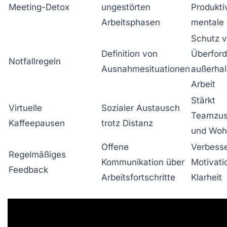
Meeting-Detox
ungestörten
Produkti
Arbeitsphasen
mentale 
Schutz v
Definition von
Überfor
Notfallregeln
Ausnahmesituationen
außerhal
Arbeit
Stärkt
Virtuelle
Sozialer Austausch
Teamzu
Kaffeepausen
trotz Distanz
und Woh
Offene
Verbesse
Regelmäßiges
Kommunikation über
Motivati
Feedback
Arbeitsfortschritte
Klarheit