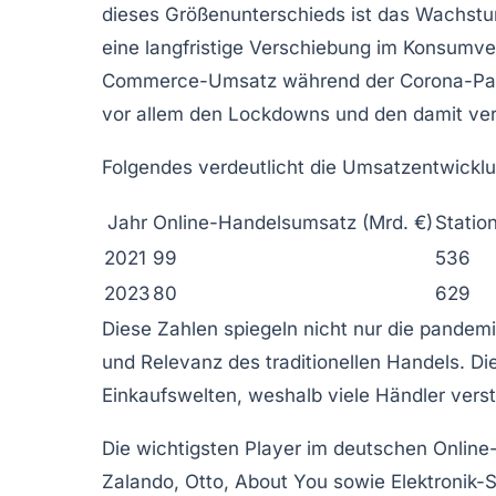
dieses Größenunterschieds ist das Wachst
eine langfristige Verschiebung im Konsumver
Commerce-Umsatz während der Corona-Pande
vor allem den Lockdowns und den damit ve
Folgendes verdeutlicht die Umsatzentwicklu
Jahr
Online-Handelsumsatz (Mrd. €)
Statio
2021
99
536
2023
80
629
Diese Zahlen spiegeln nicht nur die pandemi
und Relevanz des traditionellen Handels. Di
Einkaufswelten, weshalb viele Händler verst
Die wichtigsten Player im deutschen Onlin
Zalando, Otto, About You sowie Elektronik-