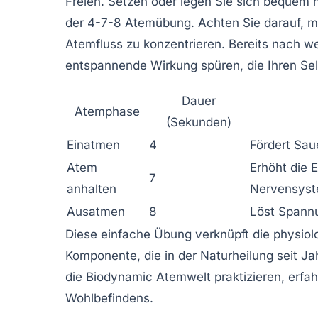
Freien. Setzen oder legen Sie sich bequem h
der 4-7-8 Atemübung. Achten Sie darauf, m
Atemfluss zu konzentrieren. Bereits nach 
entspannende Wirkung spüren, die Ihren Selb
Dauer
Atemphase
(Sekunden)
Einatmen
4
Fördert Sa
Atem
Erhöht die 
7
anhalten
Nervensys
Ausatmen
8
Löst Spannu
Diese einfache Übung verknüpft die physiol
Komponente, die in der Naturheilung seit J
die Biodynamic Atemwelt praktizieren, erfahr
Wohlbefindens.